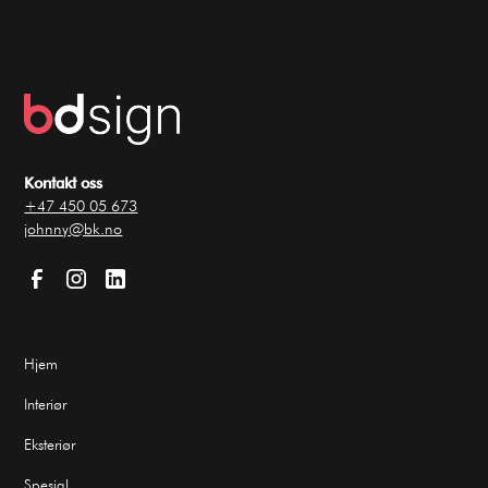
Kontakt oss
+47 450 05 673
johnny@bk.no
Hjem
Interiør
Eksteriør
Spesial